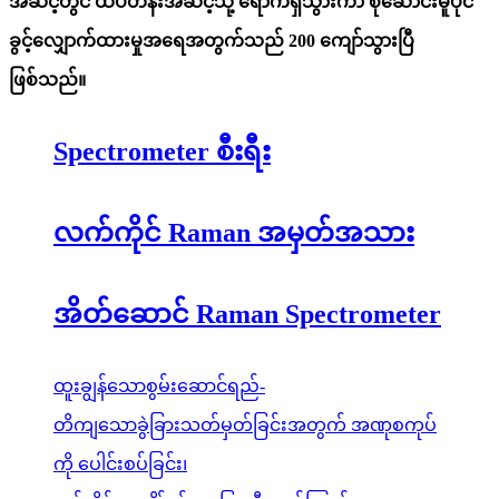
အဆင့်တွင် ထိပ်တန်းအဆင့်သို့ ရောက်ရှိသွားကာ စုဆောင်းမူပိုင်
ခွင့်လျှောက်ထားမှုအရေအတွက်သည် 200 ကျော်သွားပြီ
ဖြစ်သည်။
Spectrometer စီးရီး
လက်ကိုင် Raman အမှတ်အသား
အိတ်ဆောင် Raman Spectrometer
ထူးချွန်သောစွမ်းဆောင်ရည်-
တိကျသောခွဲခြားသတ်မှတ်ခြင်းအတွက် အဏုစကုပ်
ကို ပေါင်းစပ်ခြင်း၊