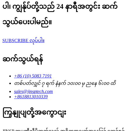
ပါ၊ ကျွန်ုပ်တို့သည် 24 နာရီအတွင်း ဆက်
သွယ်ပေးပါမည်။
SUBSCRIBE လုပ်ပါ။
ဆက်သွယ်ရန်
+86 (10) 5083 7191
တစ်ပတ်လျှင် ၇ ရက် နံနက် ၁၀း၀၀ မှ ညနေ ၆း၀၀ ထိ
sales@jinsptech.com
+8618813010339
ကြှနျုပျတို့အကွောငျး