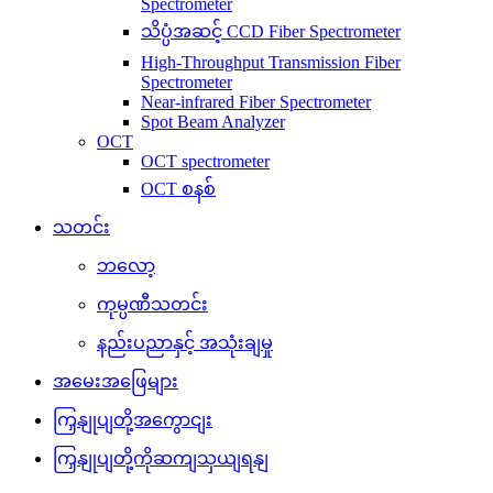
Spectrometer
သိပ္ပံအဆင့် CCD Fiber Spectrometer
High-Throughput Transmission Fiber
Spectrometer
Near-infrared Fiber Spectrometer
Spot Beam Analyzer
OCT
OCT spectrometer
OCT စနစ်
သတင်း
ဘလော့
ကုမ္ပဏီသတင်း
နည်းပညာနှင့် အသုံးချမှု
အမေးအဖြေများ
ကြှနျုပျတို့အကွောငျး
ကြှနျုပျတို့ကိုဆကျသှယျရနျ