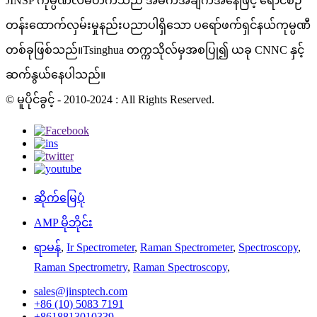
JINSP ကုမ္ပဏီလီမိတက်သည် အဓိကအချက်အနေဖြင့် ရောင်စဉ်
တန်းထောက်လှမ်းမှုနည်းပညာပါရှိသော ပရော်ဖက်ရှင်နယ်ကုမ္ပဏီ
တစ်ခုဖြစ်သည်။Tsinghua တက္ကသိုလ်မှအစပြု၍ ယခု CNNC နှင့်
ဆက်နွယ်နေပါသည်။
© မူပိုင်ခွင့် - 2010-2024 : All Rights Reserved.
ဆိုက်မြေပုံ
AMP မိုဘိုင်း
ရာမန်
,
Ir Spectrometer
,
Raman Spectrometer
,
Spectroscopy
,
Raman Spectrometry
,
Raman Spectroscopy
,
sales@jinsptech.com
+86 (10) 5083 7191
+8618813010339