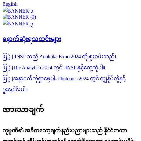
English
နောက်ဆုံးရသတင်းများ
ပြပွဲ |JINSP သည် Analitika Expo 2024 ကို စူးစမ်းသည်။
ပြပွဲ |The Analytica 2024 တွင် JINSP နှင့်တွေ့ဆုံပါ။
ပြပွဲ |အနာဂတ်ကိုရှာဖွေပါ- Photonics 2024 တွင် ကျွန်ုပ်တို့နှင့်
ပူးပေါင်းပါ။
အားသာချက်
ကုမ္ပဏီ၏ အဓိကသော့ချက်နည်းပညာများသည် နိုင်ငံတကာ