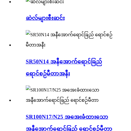
ဆဲလ်များစီးဆင်း
SR50N14 အနီအောက်ရောင်ခြည်
ရောင်စဉ်မီတာအနီး
SR100N17/N25 အအေးခံထားသော
အနီအောက်ရောင်ခြည် ရောင်စဉ်မီတာ