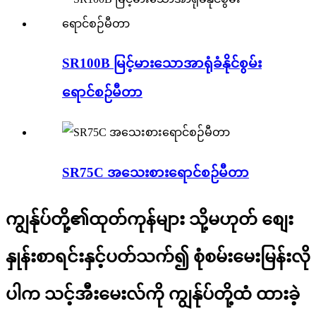
SR100B မြင့်မားသောအာရုံခံနိုင်စွမ်း
ရောင်စဉ်မီတာ
SR75C အသေးစားရောင်စဉ်မီတာ
ကျွန်ုပ်တို့၏ထုတ်ကုန်များ သို့မဟုတ် စျေး
နှုန်းစာရင်းနှင့်ပတ်သက်၍ စုံစမ်းမေးမြန်းလို
ပါက သင့်အီးမေးလ်ကို ကျွန်ုပ်တို့ထံ ထားခဲ့