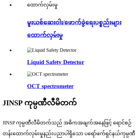
မူးယစ်ဆေးဝါး/ဖောက်ခွဲရေးပစ္စည်းများ
ထောက်လှမ်းမှု
Liquid Safety Detector
OCT spectrometer
JINSP ကုမ္ပဏီလီမိတက်
JINSP ကုမ္ပဏီလီမိတက်သည် အဓိကအချက်အနေဖြင့် ရောင်စဉ်
တန်းထောက်လှမ်းမှုနည်းပညာပါရှိသော ပရော်ဖက်ရှင်နယ်ကုမ္ပဏီ