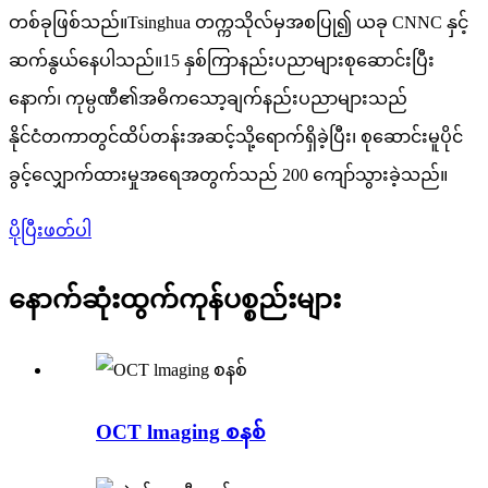
တစ်ခုဖြစ်သည်။Tsinghua တက္ကသိုလ်မှအစပြု၍ ယခု CNNC နှင့်
ဆက်နွယ်နေပါသည်။15 နှစ်ကြာနည်းပညာများစုဆောင်းပြီး
နောက်၊ ကုမ္ပဏီ၏အဓိကသော့ချက်နည်းပညာများသည်
နိုင်ငံတကာတွင်ထိပ်တန်းအဆင့်သို့ရောက်ရှိခဲ့ပြီး၊ စုဆောင်းမူပိုင်
ခွင့်လျှောက်ထားမှုအရေအတွက်သည် 200 ကျော်သွားခဲ့သည်။
ပိုပြီးဖတ်ပါ
နောက်ဆုံးထွက်ကုန်ပစ္စည်းများ
OCT lmaging စနစ်