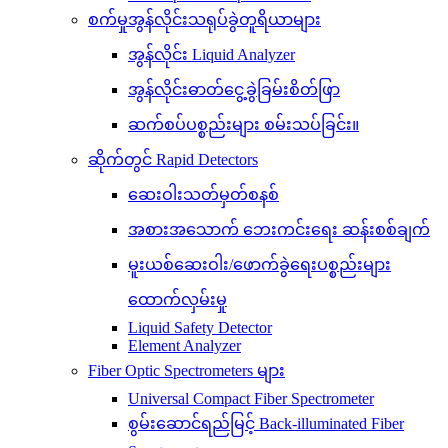
စက်မှုအွန်လိုင်းသရုပ်ခွဲတူရိယာများ
အွန်လိုင်း Liquid Analyzer
အွန်လိုင်းဓာတ်ငွေ့ခွဲခြမ်းစိတ်ဖြာ
ဆက်စပ်ပစ္စည်းများ စမ်းသပ်ခြင်း။
ဆိုက်တွင် Rapid Detectors
ဆေးဝါးသတ်မှတ်စနစ်
အစားအသောက် ဘေးကင်းရေး ဆန်းစစ်ချက်
မူးယစ်ဆေးဝါး/ဖောက်ခွဲရေးပစ္စည်းများ
ထောက်လှမ်းမှု
Liquid Safety Detector
Element Analyzer
Fiber Optic Spectrometers များ
Universal Compact Fiber Spectrometer
စွမ်းဆောင်ရည်မြင့် Back-illuminated Fiber