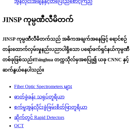
အွန်လိုင်းအချိန်နှင့်တပြေးညီစောင့်ကြည့်
JINSP ကုမ္ပဏီလီမိတက်
JINSP ကုမ္ပဏီလီမိတက်သည် အဓိကအချက်အနေဖြင့် ရောင်စဉ်
တန်းထောက်လှမ်းမှုနည်းပညာပါရှိသော ပရော်ဖက်ရှင်နယ်ကုမ္ပဏီ
တစ်ခုဖြစ်သည်။Tsinghua တက္ကသိုလ်မှအစပြု၍ ယခု CNNC နှင့်
ဆက်နွယ်နေပါသည်။
Fiber Optic Spectrometers များ
ဓာတ်ခွဲခန်း သရုပ်တူရိယာ
စက်မှုအွန်လိုင်းခွဲခြမ်းစိတ်ဖြာတူရိယာ
ဆိုက်တွင် Rapid Detectors
OCT