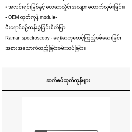
• အလင်းရင်းမြစ်နှင့် လေဆာလှိုင်းအလျား ထောက်လှမ်းခြင်း။
• OEM ထုတ်ကုန် module-
မီးရောင်စဉ်တန်းခွဲခြမ်းစိတ်ဖြာ
Raman spectroscopy - ရေနံဓာတုစောင့်ကြည့်စစ်ဆေးခြင်း၊
အစားအသောက်ထည့်ခြင်းစမ်းသပ်ခြင်း။
ဆက်စပ်ထုတ်ကုန်များ