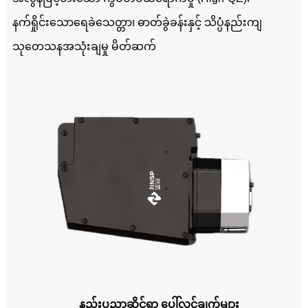
နက်ရှိုင်းသောရေခဲသေတ္တာ၊ ဓာတ်ခွဲခန်းနှင့် သိပ္ပံနည်းကျ
သုတေသနအသုံးချမှု မိတ်ဆက်
နည်းပညာဆိုင်ရာ ပေါ်လွင်ချက်များ