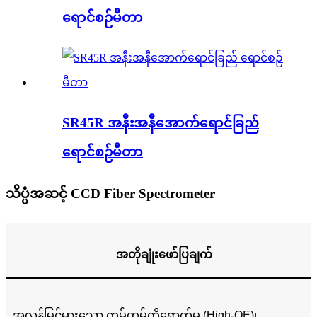
ရောင်စဉ်မီတာ
SR45R အနီးအနီအောက်ရောင်ခြည်
ရောင်စဉ်မီတာ
သိပ္ပံအဆင့် CCD Fiber Spectrometer
အတိုချုံးဖော်ပြချက်
အလွန်မြင့်မားသော ကွမ်တမ်ထိရောက်မှု (High-QE)၊