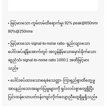
• မြင့်မားသော ကွမ်တမ်ထိရောက်မှု၊ 92% peak@650nm၊
80%@250nm။
• မြင့်မားသော signal-to-noise ratio- ရှည်လျားသော
ပေါင်းစပ်ချိန်အောက်တွင် အလွန်နိမ့်သောမှောင်မိုက်သော
ဆူညံသံ၊ signal-to-noise ratio 1000:1 အထိမြင့်မား
သည်။
• ပေါင်းစပ်ထားသောရေခဲသေတ္တာ- ကြာရှည်စွာထိတွေ့မှု
အားနည်းသောအချက်ပြမှုများကို ရှင်းလင်းစွာတွေ့ရှိပြီး
ပြင်းထန်သောပတ်ဝန်းကျင်လိုက်လျောညီထွေရှိမှုရှိသည်။