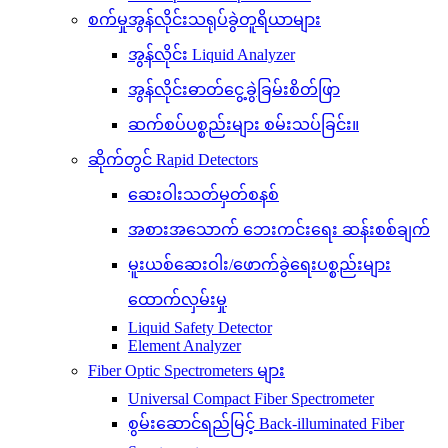
စက်မှုအွန်လိုင်းသရုပ်ခွဲတူရိယာများ
အွန်လိုင်း Liquid Analyzer
အွန်လိုင်းဓာတ်ငွေ့ခွဲခြမ်းစိတ်ဖြာ
ဆက်စပ်ပစ္စည်းများ စမ်းသပ်ခြင်း။
ဆိုက်တွင် Rapid Detectors
ဆေးဝါးသတ်မှတ်စနစ်
အစားအသောက် ဘေးကင်းရေး ဆန်းစစ်ချက်
မူးယစ်ဆေးဝါး/ဖောက်ခွဲရေးပစ္စည်းများ
ထောက်လှမ်းမှု
Liquid Safety Detector
Element Analyzer
Fiber Optic Spectrometers များ
Universal Compact Fiber Spectrometer
စွမ်းဆောင်ရည်မြင့် Back-illuminated Fiber