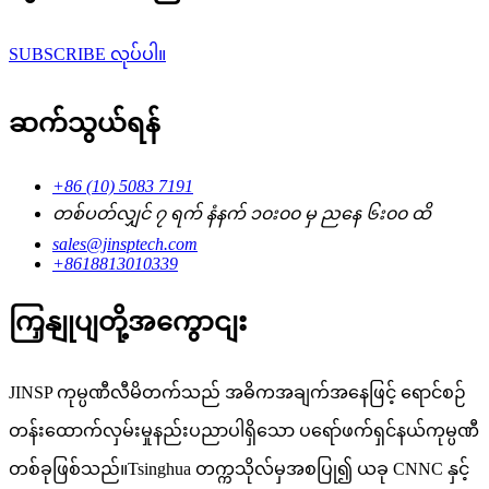
SUBSCRIBE လုပ်ပါ။
ဆက်သွယ်ရန်
+86 (10) 5083 7191
တစ်ပတ်လျှင် ၇ ရက် နံနက် ၁၀း၀၀ မှ ညနေ ၆း၀၀ ထိ
sales@jinsptech.com
+8618813010339
ကြှနျုပျတို့အကွောငျး
JINSP ကုမ္ပဏီလီမိတက်သည် အဓိကအချက်အနေဖြင့် ရောင်စဉ်
တန်းထောက်လှမ်းမှုနည်းပညာပါရှိသော ပရော်ဖက်ရှင်နယ်ကုမ္ပဏီ
တစ်ခုဖြစ်သည်။Tsinghua တက္ကသိုလ်မှအစပြု၍ ယခု CNNC နှင့်