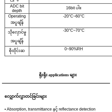
ADC bit
16bit ပါ။
depth
Operating
-20°C~60°C
အပူချိန်
-30°C~70°C
သိုလှောင်မှု
အပူချိန်
0~90%RH
စိုထိုင်းဆ
ရိုးရိုး applications များ
လျှောက်လွှာတင်ခြင်းများ
• Absorption, transmittance နှင့် reflectance detection