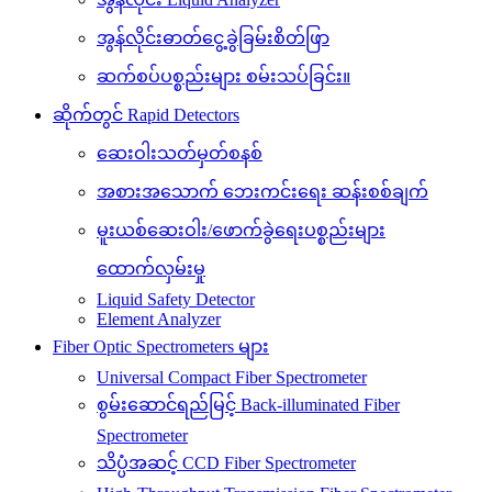
အွန်လိုင်းဓာတ်ငွေ့ခွဲခြမ်းစိတ်ဖြာ
ဆက်စပ်ပစ္စည်းများ စမ်းသပ်ခြင်း။
ဆိုက်တွင် Rapid Detectors
ဆေးဝါးသတ်မှတ်စနစ်
အစားအသောက် ဘေးကင်းရေး ဆန်းစစ်ချက်
မူးယစ်ဆေးဝါး/ဖောက်ခွဲရေးပစ္စည်းများ
ထောက်လှမ်းမှု
Liquid Safety Detector
Element Analyzer
Fiber Optic Spectrometers များ
Universal Compact Fiber Spectrometer
စွမ်းဆောင်ရည်မြင့် Back-illuminated Fiber
Spectrometer
သိပ္ပံအဆင့် CCD Fiber Spectrometer