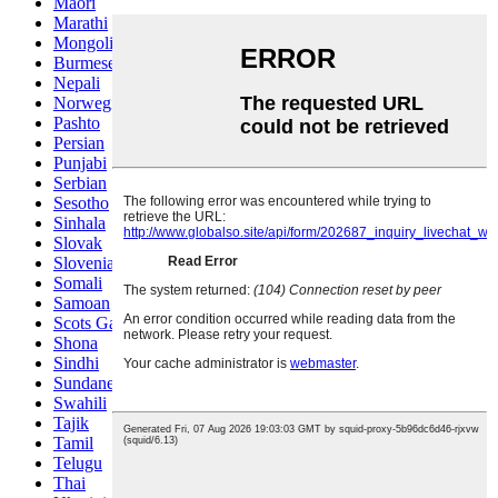
Maori
Marathi
Mongolian
Burmese
Nepali
Norwegian
Pashto
Persian
Punjabi
Serbian
Sesotho
Sinhala
Slovak
Slovenian
Somali
Samoan
Scots Gaelic
Shona
Sindhi
Sundanese
Swahili
Tajik
Tamil
Telugu
Thai