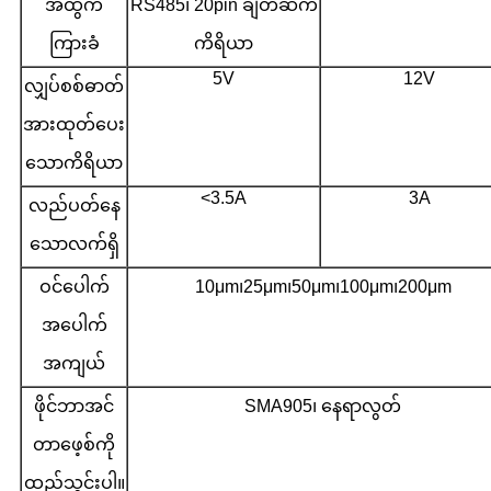
အထွက်
RS485၊ 20pin ချိတ်ဆက်
ကြားခံ
ကိရိယာ
5V
12V
လျှပ်စစ်ဓာတ်
အားထုတ်ပေး
သောကိရိယာ
<3.5A
3A
လည်ပတ်နေ
သောလက်ရှိ
ဝင်ပေါက်
10μm၊25μm၊50μm၊100μm၊200μm
အပေါက်
အကျယ်
ဖိုင်ဘာအင်
SMA905၊ နေရာလွတ်
တာဖေ့စ်ကို
ထည့်သွင်းပါ။