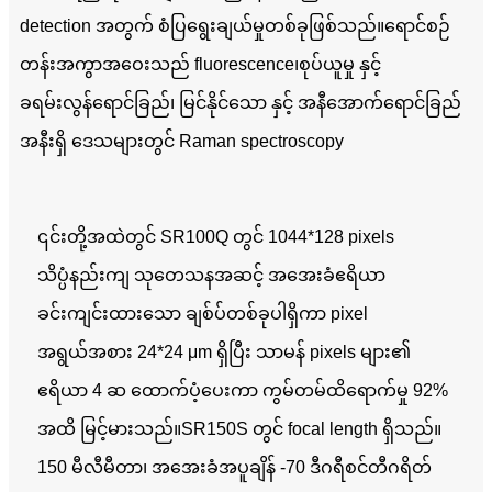
detection အတွက် စံပြရွေးချယ်မှုတစ်ခုဖြစ်သည်။ရောင်စဉ်
တန်းအကွာအဝေးသည် fluorescence၊
စုပ်ယူမှု နှင့်
ခရမ်းလွန်ရောင်ခြည်၊ မြင်နိုင်သော နှင့် အနီအောက်ရောင်ခြည်
အနီးရှိ ဒေသများတွင် Raman spectroscopy
၎င်းတို့အထဲတွင် SR100Q တွင် 1044*128 pixels
သိပ္ပံနည်းကျ သုတေသနအဆင့် အအေးခံဧရိယာ
ခင်းကျင်းထားသော ချစ်ပ်တစ်ခုပါရှိကာ pixel
အရွယ်အစား 24*24 μm ရှိပြီး သာမန် pixels များ၏
ဧရိယာ 4 ဆ ထောက်ပံ့ပေးကာ ကွမ်တမ်ထိရောက်မှု 92%
အထိ မြင့်မားသည်။SR150S တွင် focal length ရှိသည်။
150 မီလီမီတာ၊ အအေးခံအပူချိန် -70 ဒီဂရီစင်တီဂရိတ်