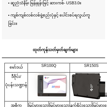
• ဆူညံသံနိမ့်၊ မြန်နှုန်းမြင့် ဆားကစ်- USB3.0။
• ကျစ်ကျစ်လစ်လစ်ဖွဲ့စည်းပုံနှင့် ပေါင်းစပ်ရလွယ်ကူ
ခြင်း။
ထုတ်ကုန်သတ်မှတ်ချက်များ
SR100Q
SR150S
မော်ဒယ်
ဒီဇိုင်း/
ပုံပန်းသဏ္ဍာန်
အဓိက
မြင့်မားသော
မြင့်မားသော
နက်ရှိုင်းသော
မြင့်မာ