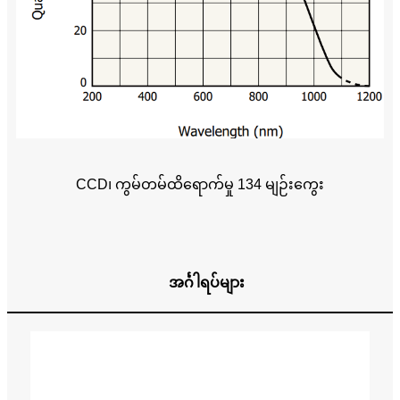
CCD၊ ကွမ်တမ်ထိရောက်မှု 134 မျဉ်းကွေး
အင်္ဂါရပ်များ