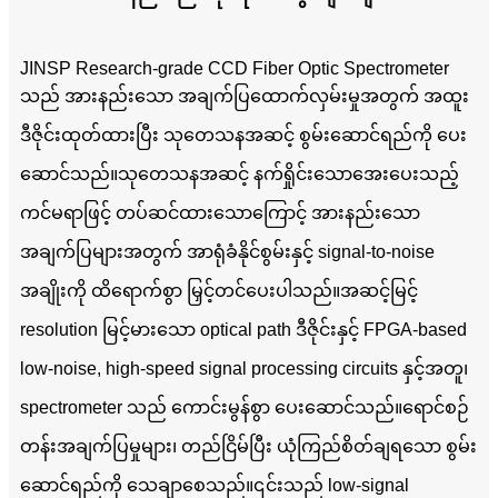
JINSP Research-grade CCD Fiber Optic Spectrometer
သည် အားနည်းသော အချက်ပြထောက်လှမ်းမှုအတွက် အထူး
ဒီဇိုင်းထုတ်ထားပြီး သုတေသနအဆင့် စွမ်းဆောင်ရည်ကို ပေး
ဆောင်သည်။သုတေသနအဆင့် နက်ရှိုင်းသောအေးပေးသည့်
ကင်မရာဖြင့် တပ်ဆင်ထားသောကြောင့် အားနည်းသော
အချက်ပြများအတွက် အာရုံခံနိုင်စွမ်းနှင့် signal-to-noise
အချိုးကို ထိရောက်စွာ မြှင့်တင်ပေးပါသည်။အဆင့်မြင့်
resolution မြင့်မားသော optical path ဒီဇိုင်းနှင့် FPGA-based
low-noise, high-speed signal processing circuits နှင့်အတူ၊
spectrometer သည် ကောင်းမွန်စွာ ပေးဆောင်သည်။
ရောင်စဉ်
တန်းအချက်ပြမှုများ၊ တည်ငြိမ်ပြီး ယုံကြည်စိတ်ချရသော စွမ်း
ဆောင်ရည်ကို သေချာစေသည်။၎င်းသည် low-signal