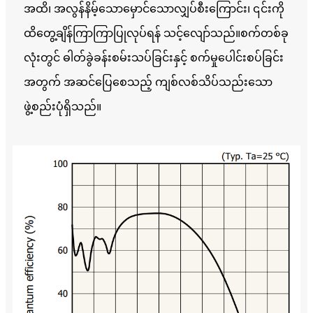
အထိ၊ အလွန်နိမ့်သောမှောင်သောလျှပ်စီးကြောင်း၊ ၎င်းကို
ထိတွေ့ချိန်ကြာကြာပြုလုပ်ရန် သင့်လျော်သည်။စက်တစ်ခု
လုံးတွင် ဓါတ်ခွဲခန်းစမ်းသပ်ခြင်းနှင့် စက်မှုပေါင်းစပ်ခြင်း
အတွက် အဆင်ပြေစေသည့် ကျစ်လစ်သိပ်သည်းသော
ဖွဲ့စည်းပုံရှိသည်။