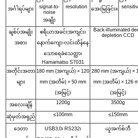
signal-to-
resolution
sensitiv
အင်္ဂါရပ်များ
အေးမြခြင်း။
noise
အချိုး
Back-illuminated de
ချစ်ပ်အမျိုး
ဧရိယာအခင်းအကျင်း၊
depletion CCD
အစား
နောက်ကျော-လင်းထိန်နေ
သောရေခဲသေတ္တာ၊
Hamamatsu S7031
အတိုင်းအတာ
180 mm (အကျယ်) × 120
280 mm (အကျယ်) × 
များ
mm (အတိမ်) × 50 mm
mm (အတိမ်) × 126 
(အမြင့်)
(အမြင့်)
1200g
3500g
အလေးချိန်
≤100mm
≤150mm
ဆုံမှတ်အရှည်
ဒေတာ
USB3.0၊ RS232၊
ယူအက်စ်ဘီ