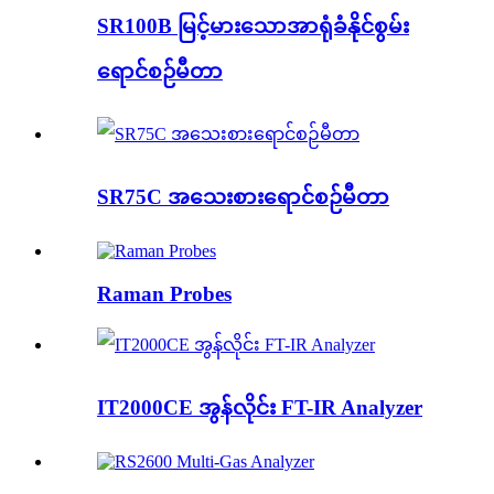
SR100B မြင့်မားသောအာရုံခံနိုင်စွမ်း
ရောင်စဉ်မီတာ
SR75C အသေးစားရောင်စဉ်မီတာ
Raman Probes
IT2000CE အွန်လိုင်း FT-IR Analyzer