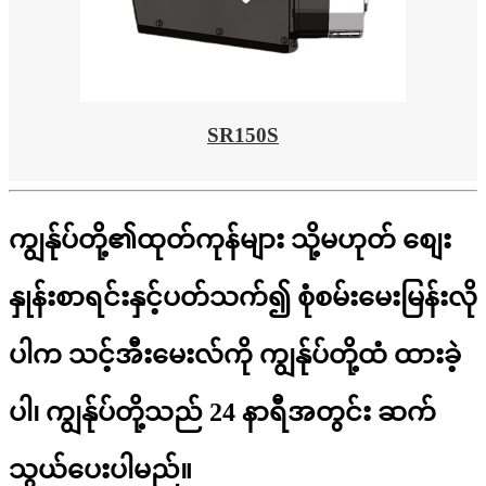
SR150S
ကျွန်ုပ်တို့၏ထုတ်ကုန်များ သို့မဟုတ် စျေး
နှုန်းစာရင်းနှင့်ပတ်သက်၍ စုံစမ်းမေးမြန်းလို
ပါက သင့်အီးမေးလ်ကို ကျွန်ုပ်တို့ထံ ထားခဲ့
ပါ၊ ကျွန်ုပ်တို့သည် 24 နာရီအတွင်း ဆက်
သွယ်ပေးပါမည်။